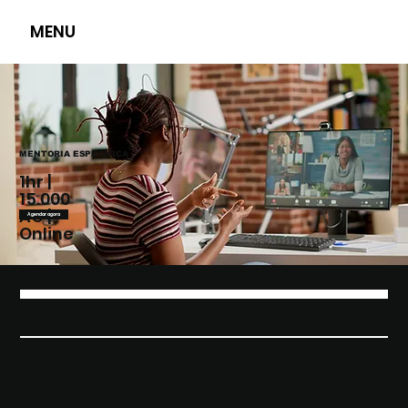
MENU
MENTORIA ESPECÍFICA
1hr |
15.000
AO |
Agendar agora
Online
CONTACTOS