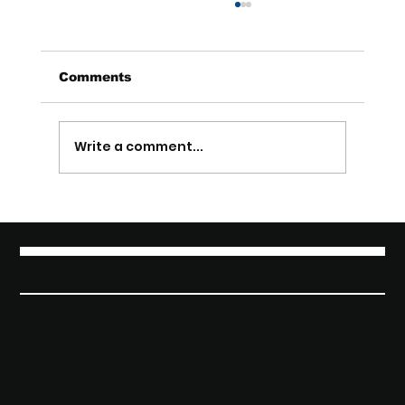
Comments
Write a comment...
Achas que não tens experiência?
Calma — provavelmente já tens
mais do que imaginas
CONTACTOS