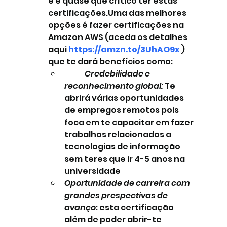
e é quase que crítico ter estas 
certificações.Uma das melhores 
opções é fazer certificações na 
Amazon AWS (aceda os detalhes 
aqui 
https://amzn.to/3UhAO9x
) 
que te dará benefícios como:
Credebilidade e 
reconhecimento global:
 Te 
abrirá várias oportunidades 
de empregos remotos pois 
foca em te capacitar em fazer 
trabalhos relacionados a 
tecnologias de informação 
sem teres que ir 4-5 anos na 
universidade
Oportunidade de carreira com 
grandes prespectivas de 
avanço
: esta certificação 
além de poder abrir-te 